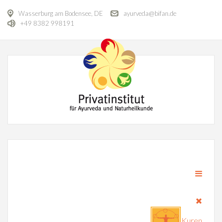
Wasserburg am Bodensee, DE
ayurveda@bifan.de
+49 8382 998191
Kuren