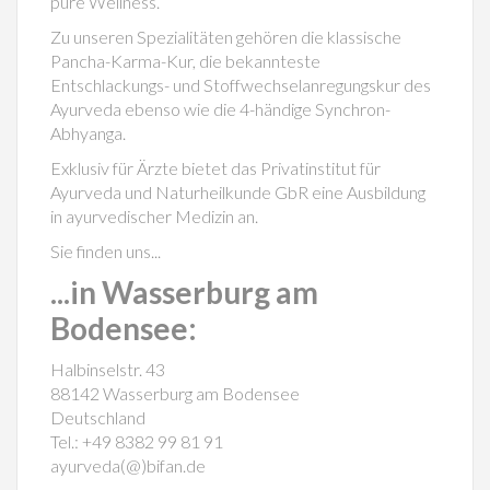
pure Wellness.
Zu unseren Spezialitäten gehören die klassische
Pancha-Karma-Kur, die bekannteste
Entschlackungs- und Stoffwechselanregungskur des
Ayurveda ebenso wie die 4-händige Synchron-
Abhyanga.
Exklusiv für Ärzte bietet das Privatinstitut für
Ayurveda und Naturheilkunde GbR eine Ausbildung
in ayurvedischer Medizin an.
Sie finden uns...
...in Wasserburg am
Bodensee:
Halbinselstr. 43
88142 Wasserburg am Bodensee
Deutschland
Tel.: +49 8382 99 81 91
ayurveda(@)bifan.de