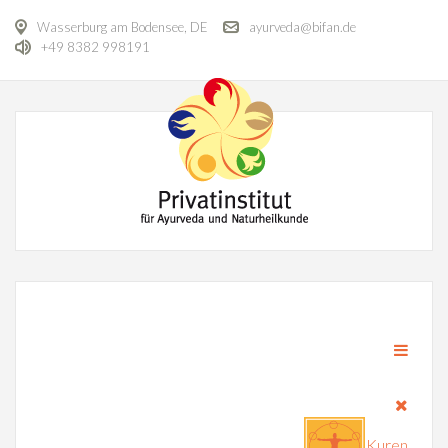
Wasserburg am Bodensee, DE
ayurveda@bifan.de
+49 8382 998191
Kuren