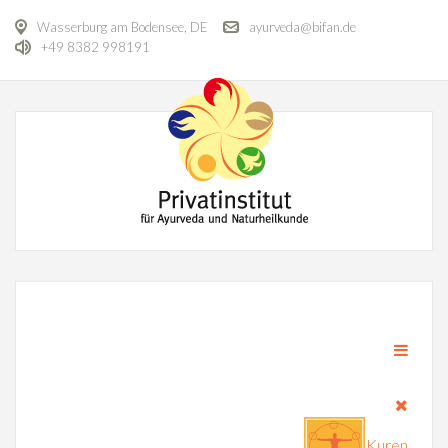
Wasserburg am Bodensee, DE
ayurveda@bifan.de
+49 8382 998191
Kuren